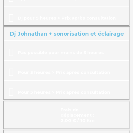
Dj pour 5 heures > Prix après consultation
Dj Johnathan + sonorisation et éclairage
Pas possible pour moins de 3 heures
Pour 3 heures > Prix après consultation
Pour 5 heures > Prix après consultation
Frais de
déplacement :
2,00 € / 10 Km