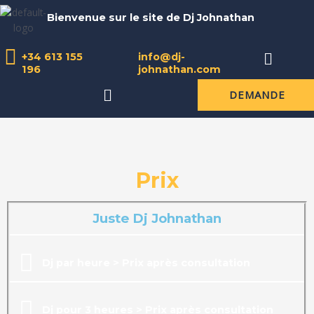
Aller
Bienvenue sur le site de Dj Johnathan
au
contenu
Menu
+34 613 155
info@dj-
196
johnathan.com
Menu
DEMANDE
Prix
Juste Dj Johnathan
Dj par heure > Prix après consultation
Dj pour 3 heures > Prix après consultation