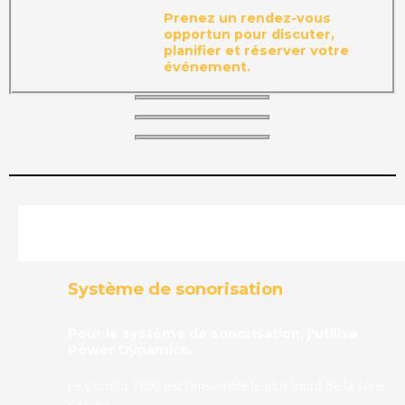
Prenez un rendez-vous
opportun pour discuter,
planifier et réserver votre
événement.
Système de sonorisation
Pour le système de sonorisation, j'utilise
Power Dynamics.
Le Combo 1800 est l'ensemble le plus lourd de la série