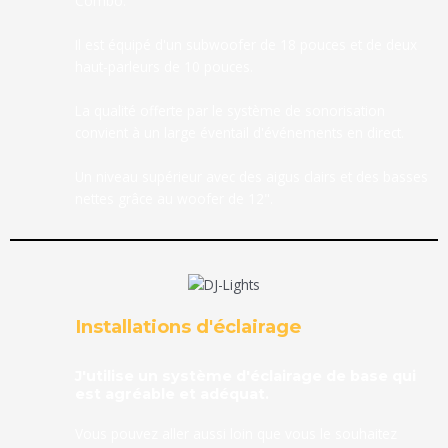
Combo.
Il est équipé d'un subwoofer de 18 pouces et de deux
haut-parleurs de 10 pouces.
La qualité offerte par le système de sonorisation
convient à un large éventail d'événements en direct.
Un niveau supérieur avec des aigus clairs et des basses
nettes grâce au woofer de 12".
Installations d'éclairage
J'utilise un système d'éclairage de base qui
est agréable et adéquat.
Vous pouvez aller aussi loin que vous le souhaitez